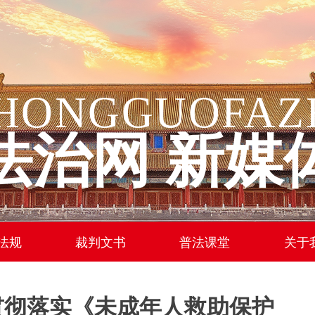
HONGGUOFAZ
法治网 新媒
法规
裁判文书
普法课堂
关于
贯彻落实《未成年人救助保护