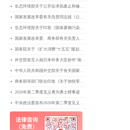
生态环境部关于公开征求拟废止和修改部分规章意见的函
넷
国家发展改革委有关负责同志就《公共资源交易中心招标投标现场管理暂行办法》答记者问
넷
生态环境部关于印发《固体废物污染防治“十五五”规划》的通知
넷
国家发展改革委、商务部有关负责人就《扩大消费“十五五”规划》答记者问
넷
国务院关于《扩大消费“十五五”规划》的批复
넷
外交部发言人就日本外务大臣炒作“南海仲裁案裁决”出台十年 发表谈话
넷
中华人民共和国外交部关于有关国家炒作“南海仲裁案裁决”出台十年的声明
넷
商务部等部门联合印发《关于加快零售业创新发展的意见》
넷
2026年第二季度见义勇为勇士榜事迹
넷
中央政法委发布2026年第二季度见义勇为勇士榜
넷