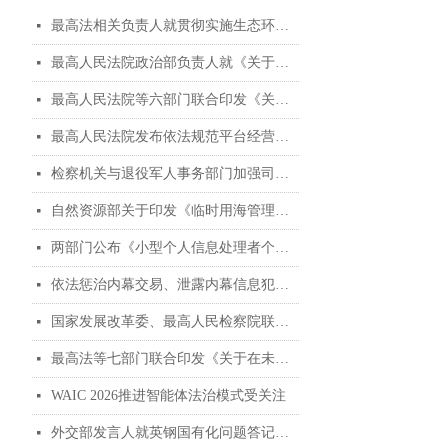
最高法相关负责人就贯彻实施生态环境法典暨司法解释清理工作答记者问
넷
最高人民法院政治部负责人就《关于进一步加强人民法院聘用制书记员管理工作的意见》答记者问
넷
最高人民法院等六部门联合印发《关于进一步加强人民法院聘用制书记员管理工作的意见》
넷
最高人民法院发布依法规范平台经营、保护消费者合法权益典型案例
넷
检察机关与退役军人事务部门加强司法救助协作典型案例
넷
自然资源部关于印发《临时用海管理办法》的通知
넷
两部门公布《小型个人信息处理者个人信息保护简化措施规定》
넷
依法惩治内幕交易、泄露内幕信息犯罪 加强资本市场法治建设 维护投资者合法权益 ——“两高”发布《关于修改〈最高人民法院、最高人民检察院关于办理内幕交易、泄露内幕信息刑事案件具体应用法律若干问题的解释〉的决定》
넷
国家发展改革委、最高人民检察院联合发布贯彻实施民营经济促进法典型案例（第二批）
넷
最高法等七部门联合印发《关于在未成年人司法保护工作中充分发挥银发力量的意见》
넷
WAIC 2026推进智能体法治模式受关注
넷
外交部发言人就英钢国有化问题答记者问
넷