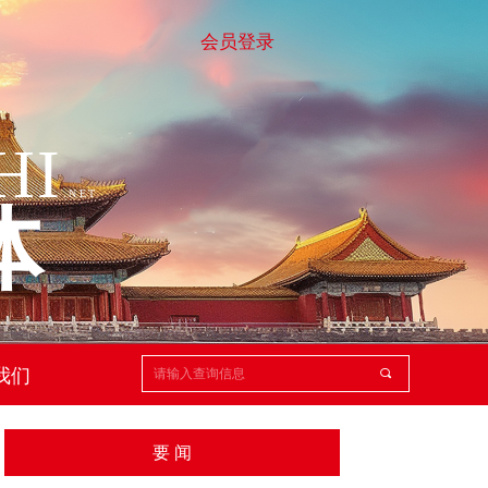
会员登录
HI
.
NET
体
我们
끠
要 闻