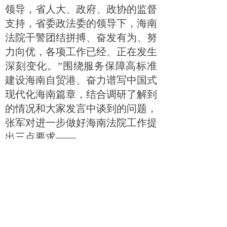
领导，省人大、政府、政协的监督
支持，省委政法委的领导下，海南
法院干警团结拼搏、奋发有为、努
力向优，各项工作已经、正在发生
深刻变化。”围绕服务保障高标准
建设海南自贸港、奋力谱写中国式
现代化海南篇章，结合调研了解到
的情况和大家发言中谈到的问题，
张军对进一步做好海南法院工作提
出三点要求——
把党的绝对领导落得更实。人
民法院首先、根本是政治机关。要
深学细悟习近平新时代中国特色社
会主义思想，把习近平法治思
想“十二个坚持”作为“纲”和“魂”融